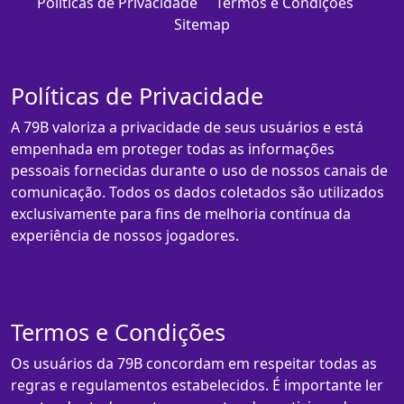
Políticas de Privacidade
Termos e Condições
Sitemap
Políticas de Privacidade
A 79B valoriza a privacidade de seus usuários e está
empenhada em proteger todas as informações
pessoais fornecidas durante o uso de nossos canais de
comunicação. Todos os dados coletados são utilizados
exclusivamente para fins de melhoria contínua da
experiência de nossos jogadores.
Termos e Condições
Os usuários da 79B concordam em respeitar todas as
regras e regulamentos estabelecidos. É importante ler