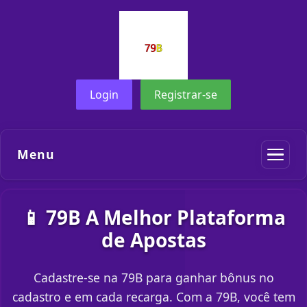
Login
Registrar-se
Menu
📱 79B A Melhor Plataforma
de Apostas
Cadastre-se na 79B para ganhar bônus no
cadastro e em cada recarga. Com a 79B, você tem