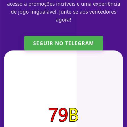
acesso a promoções incríveis e uma experiência
de jogo inigualável. Junte-se aos vencedores
agora!
SEGUIR NO TELEGRAM