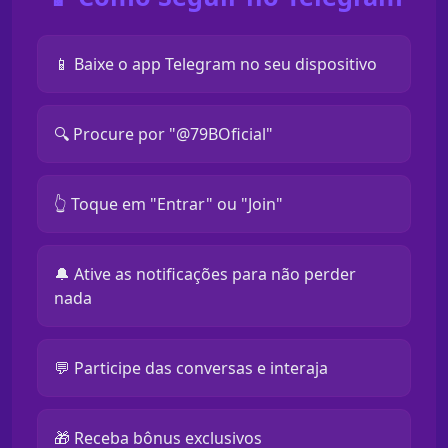
📱 Baixe o app Telegram no seu dispositivo
🔍 Procure por "@79BOficial"
👆 Toque em "Entrar" ou "Join"
🔔 Ative as notificações para não perder
nada
💬 Participe das conversas e interaja
🎁 Receba bônus exclusivos