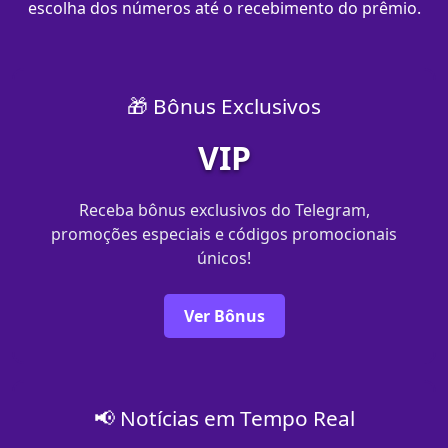
escolha dos números até o recebimento do prêmio.
🎁 Bônus Exclusivos
VIP
Receba bônus exclusivos do Telegram,
promoções especiais e códigos promocionais
únicos!
Ver Bônus
📢 Notícias em Tempo Real