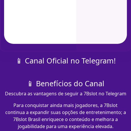
📱 Canal Oficial no Telegram!
📱 Benefícios do Canal
Descubra as vantagens de seguir a 7Bslot no Telegram
Para conquistar ainda mais jogadores, a 7Bslot
continua a expandir suas opções de entretenimento; a
7Bslot Brasil enriquece o conteúdo e melhora a
jogabilidade para uma experiência elevada.