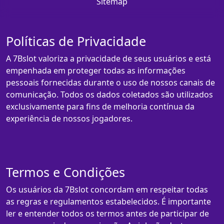
Sitemap
Políticas de Privacidade
A 7Bslot valoriza a privacidade de seus usuários e está
empenhada em proteger todas as informações
pessoais fornecidas durante o uso de nossos canais de
comunicação. Todos os dados coletados são utilizados
exclusivamente para fins de melhoria contínua da
experiência de nossos jogadores.
Termos e Condições
Os usuários da 7Bslot concordam em respeitar todas
as regras e regulamentos estabelecidos. É importante
ler e entender todos os termos antes de participar de