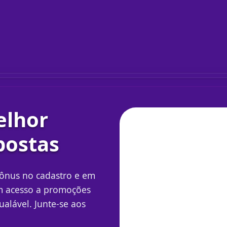
elhor
postas
bônus no cadastro e em
em acesso a promoções
ualável. Junte-se aos