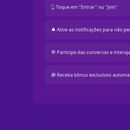
👆 Toque em "Entrar" ou "Join"
🔔 Ative as notificações para não p
💬 Participe das conversas e interaj
🎁 Receba bônus exclusivos autom