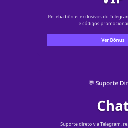
Receba bônus exclusivos do Telegra
e códigos promocionai
Ver Bônus
💬 Suporte Di
Cha
Suporte direto via Telegram, r