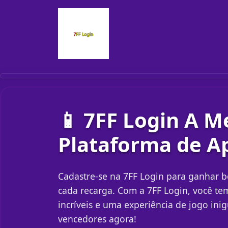
📱 7FF Login A M
Plataforma de A
Cadastre-se na 7FF Login para ganhar 
cada recarga. Com a 7FF Login, você t
incríveis e uma experiência de jogo inig
vencedores agora!