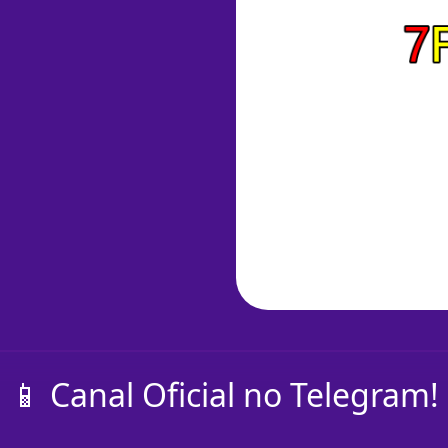
📱 Canal Oficial no Telegram!