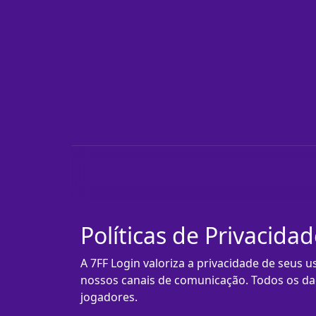
Políticas de Privacida
A 7FF Login valoriza a privacidade de seus
nossos canais de comunicação. Todos os dad
jogadores.