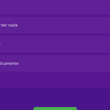
erder nada
a
aticamente