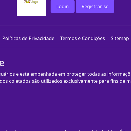
Login
Registrar-se
Políticas de Privacidade
Termos e Condições
Sitemap
de
usuários e está empenhada em proteger todas as informaçõ
os coletados são utilizados exclusivamente para fins de m