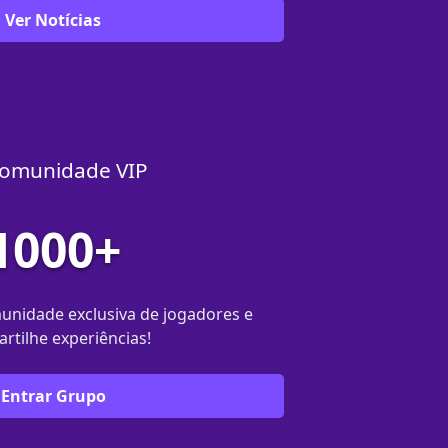
Ver Notícias
Comunidade VIP
1000+
unidade exclusiva de jogadores e
rtilhe experiências!
Entrar Grupo