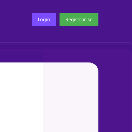
Login
Registrar-se