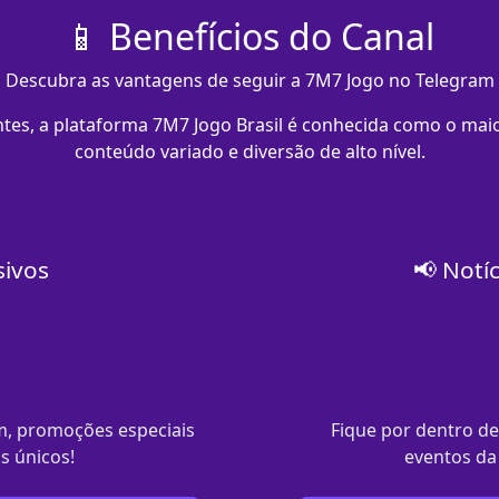
📱 Benefícios do Canal
Descubra as vantagens de seguir a 7M7 Jogo no Telegram
tes, a plataforma 7M7 Jogo Brasil é conhecida como o maio
conteúdo variado e diversão de alto nível.
sivos
📢 Notí
m, promoções especiais
Fique por dentro d
s únicos!
eventos da