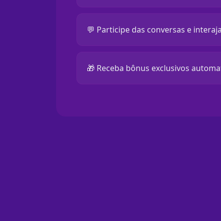
💬 Participe das conversas e interaj
🎁 Receba bônus exclusivos autom