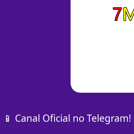
📱 Canal Oficial no Telegram!