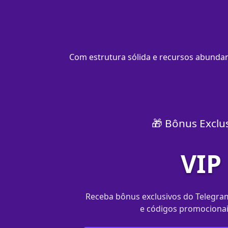
Com estrutura sólida e recursos abundan
🎁 Bônus Exclu
VIP
Receba bônus exclusivos do Telegra
e códigos promocionai