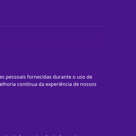
es pessoais fornecidas durante o uso de
elhoria contínua da experiência de nossos