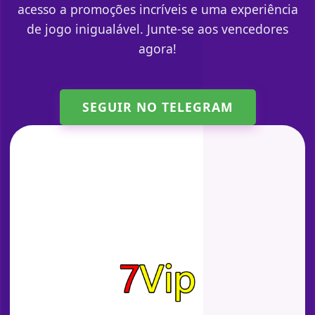
acesso a promoções incríveis e uma experiência
de jogo inigualável. Junte-se aos vencedores
agora!
SEGUIR NO TELEGRAM