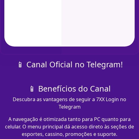
📱 Canal Oficial no Telegram!
📱 Benefícios do Canal
Descubra as vantagens de seguir a 7XX Login no
Telegram
A navegação é otimizada tanto para PC quanto para
celular. O menu principal dá acesso direto às seções de
esportes, cassino, promoções e suporte.