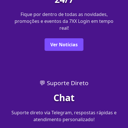
Fique por dentro de todas as novidades,
promoções e eventos da 7XX Login em tempo
real!
Ver Notícias
💬 Suporte Direto
Chat
Suporte direto via Telegram, respostas rápidas e
atendimento personalizado!