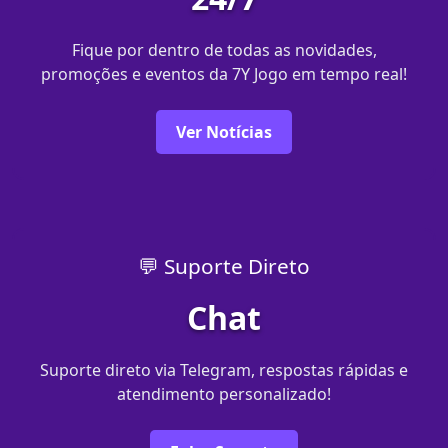
Fique por dentro de todas as novidades,
promoções e eventos da 7Y Jogo em tempo real!
Ver Notícias
💬 Suporte Direto
Chat
Suporte direto via Telegram, respostas rápidas e
atendimento personalizado!