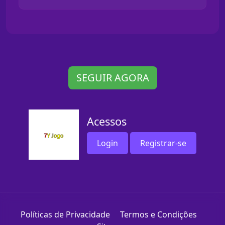
SEGUIR AGORA
Acessos
Login
Registrar-se
Políticas de Privacidade
Termos e Condições