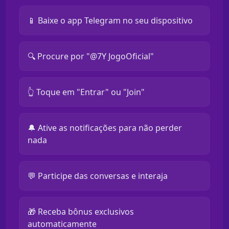
📱 Baixe o app Telegram no seu dispositivo
🔍 Procure por "@7Y JogoOficial"
👆 Toque em "Entrar" ou "Join"
🔔 Ative as notificações para não perder
nada
💬 Participe das conversas e interaja
🎁 Receba bônus exclusivos
automaticamente