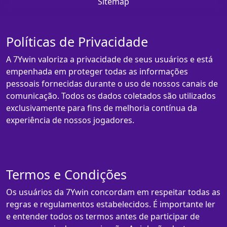
Sitemap
Políticas de Privacidade
A 7Ywin valoriza a privacidade de seus usuários e está
empenhada em proteger todas as informações
pessoais fornecidas durante o uso de nossos canais de
comunicação. Todos os dados coletados são utilizados
exclusivamente para fins de melhoria contínua da
experiência de nossos jogadores.
Termos e Condições
Os usuários da 7Ywin concordam em respeitar todas as
regras e regulamentos estabelecidos. É importante ler
e entender todos os termos antes de participar de