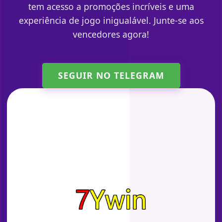
tem acesso a promoções incríveis e uma
experiência de jogo inigualável. Junte-se aos
vencedores agora!
SEGUIR NO TELEGRAM