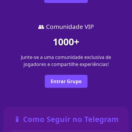
👥 Comunidade VIP
1000+
Junte-se a uma comunidade exclusiva de
jogadores e compartilhe experiências!
Entrar Grupo
📱 Como Seguir no Telegram