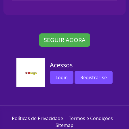
SEGUIR AGORA
Acessos
Login
Registrar-se
Políticas de Privacidade
Termos e Condições
Sitemap