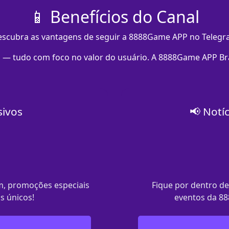
📱 Benefícios do Canal
scubra as vantagens de seguir a 8888Game APP no Teleg
— tudo com foco no valor do usuário. A 8888Game APP Brasil 
sivos
📢 Notí
m, promoções especiais
Fique por dentro d
s únicos!
eventos da 8