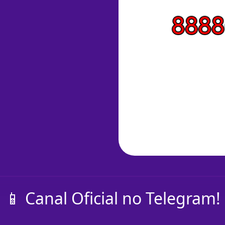
📱 Canal Oficial no Telegram!