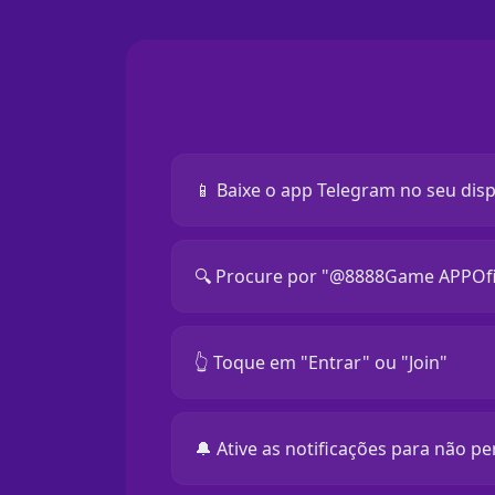
📱 Baixe o app Telegram no seu disp
🔍 Procure por "@8888Game APPOfi
👆 Toque em "Entrar" ou "Join"
🔔 Ative as notificações para não p