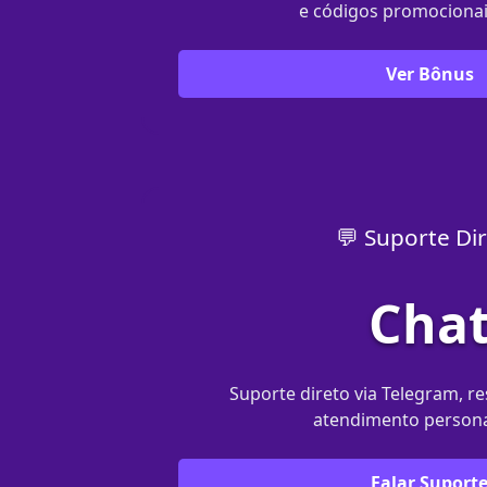
e códigos promocionai
Ver Bônus
💬 Suporte Di
Cha
Suporte direto via Telegram, r
atendimento persona
Falar Suport