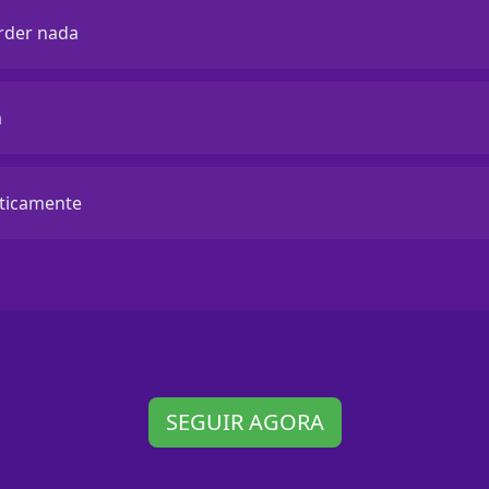
erder nada
a
aticamente
SEGUIR AGORA