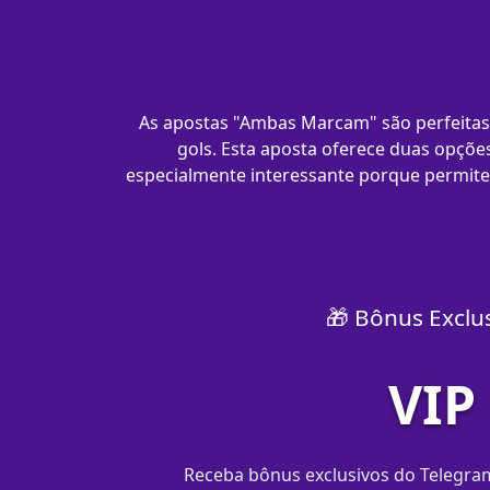
As apostas "Ambas Marcam" são perfeitas
gols. Esta aposta oferece duas opçõ
especialmente interessante porque permit
🎁 Bônus Exclu
VIP
Receba bônus exclusivos do Telegra