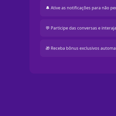
🔔 Ative as notificações para não p
💬 Participe das conversas e interaj
🎁 Receba bônus exclusivos autom