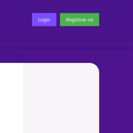
Login
Registrar-se