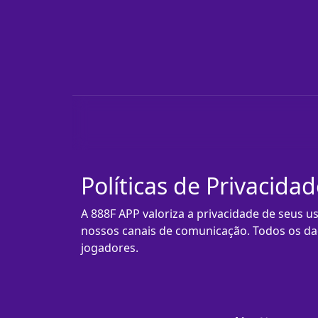
Políticas de Privacida
A 888F APP valoriza a privacidade de seus 
nossos canais de comunicação. Todos os dad
jogadores.