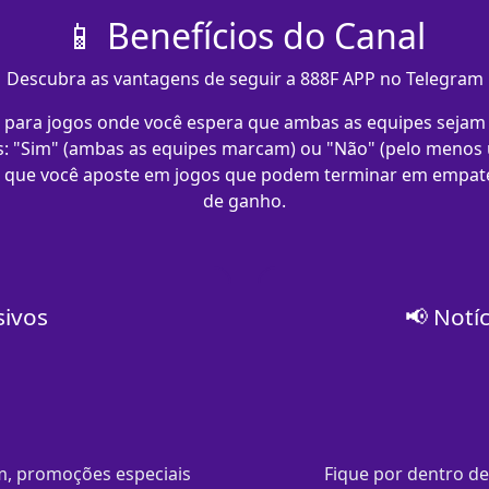
📱 Benefícios do Canal
Descubra as vantagens de seguir a 888F APP no Telegram
 para jogos onde você espera que ambas as equipes sejam
es: "Sim" (ambas as equipes marcam) ou "Não" (pelo menos 
e que você aposte em jogos que podem terminar em empat
de ganho.
sivos
📢 Notí
m, promoções especiais
Fique por dentro d