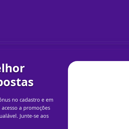
elhor
postas
ônus no cadastro e em
m acesso a promoções
ualável. Junte-se aos