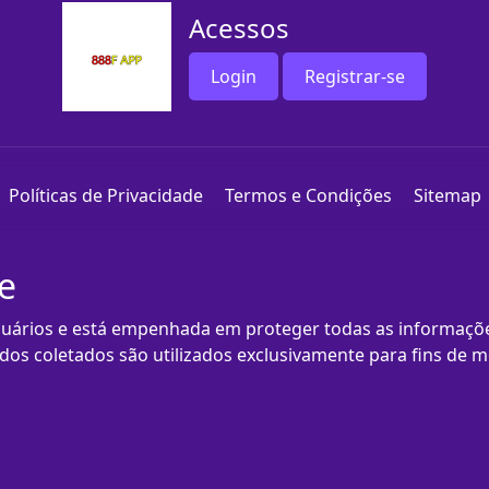
Acessos
Login
Registrar-se
Políticas de Privacidade
Termos e Condições
Sitemap
de
usuários e está empenhada em proteger todas as informaçõ
os coletados são utilizados exclusivamente para fins de m