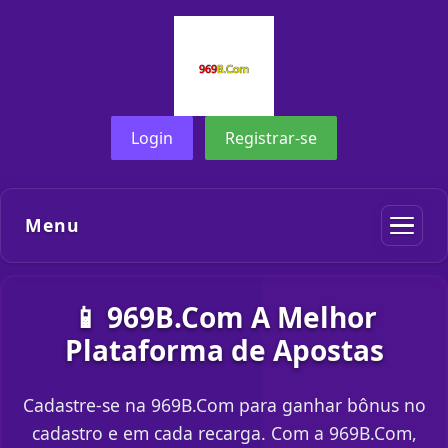
Login
Registrar-se
Menu
📱 969B.Com A Melhor
Plataforma de Apostas
Cadastre-se na 969B.Com para ganhar bônus no
cadastro e em cada recarga. Com a 969B.Com,