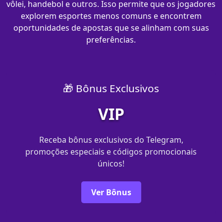
vôlei, handebol e outros. Isso permite que os jogadores
explorem esportes menos comuns e encontrem
oportunidades de apostas que se alinham com suas
preferências.
🎁 Bônus Exclusivos
VIP
Receba bônus exclusivos do Telegram,
promoções especiais e códigos promocionais
únicos!
Ver Bônus