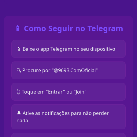
📱 Como Seguir no Telegram
📱 Baixe o app Telegram no seu dispositivo
🔍 Procure por "@969B.ComOficial"
👆 Toque em "Entrar" ou "Join"
🔔 Ative as notificações para não perder
nada