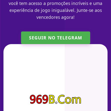
você tem acesso a promoções incríveis e uma
experiência de jogo inigualável. Junte-se aos
vencedores agora!
SEGUIR NO TELEGRAM